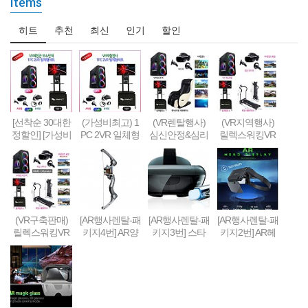
Items
히트
추천
최신
인기
할인
[선착순 30대한
(가성비최고) 1
(VR렌탈행사)
(VR지역행사)
정할인] [가성비
PC 2VR 일체형
심신안정&심리
릴렉스워킹VR
형] 1PC + 2VR
행사부스 세트
치료&휴식 VR
세트-Relax Walk
VR체험부스 구
(1부스-2인 따로
세트 패키지
ing VR SET
축&판매(48인
게임진행)
치형)
(VR구축판매)
[AR행사렌탈-패
[AR행사렌탈-패
[AR행사렌탈-패
릴렉스워킹VR
키지4번] AR양
키지3번] 스타
키지2번] AR헤
세트-Relax Walk
궁게임 또는 슈
워즈 제다이 챌
드셋 + 스마트
ing VR SET (선
팅건 + 스마트
린지 AR풀세트
폰 + 컨트롤러 +
착순 100대 / 20
폰 + AR콘텐츠
(제다이검 + 센
AR콘텐츠세팅
19년 10월까지
세팅
서 + AR헤드셋
한정 할인판매)
+ 스마트폰) + A
R콘텐츠세팅