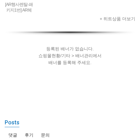
[AR행사렌탈-패
키지1번] AR헤
드셋 + 스마트
+ 히트상품 더보기
폰 + AR콘텐츠
세팅
등록된 배너가 없습니다.
쇼핑몰현황/기타 > 배너관리에서
배너를 등록해 주세요.
Posts
댓글
후기
문의