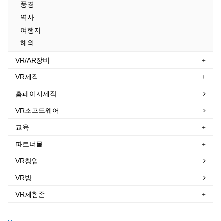
풍경
역사
여행지
해외
VR/AR장비
VR제작
홈페이지제작
VR소프트웨어
교육
파트너몰
VR창업
VR방
VR체험존