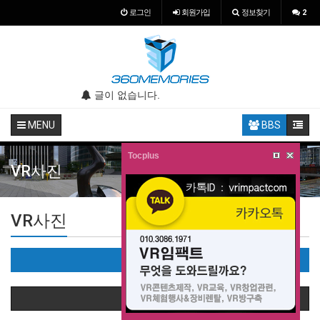
로그인
회원
가입
정보찾기
2
.
글이 없습니다.
글이 없습니다.
MENU
BBS
Tocplus
VR사진
VR사진
VR사진(0)
상품정렬