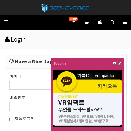
SHOP
Toggle
navigation
Login
Have a Nice Day!
Tocplus
아이디
비밀번호
자동로그인
Sign In