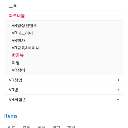
교육
파트너몰
VR영상컨텐츠
VR파노라마
VR행사
VR교육&세미나
항공뷰
여행
VR장비
VR창업
VR방
VR체험존
Items
히트
추천
최신
인기
할인