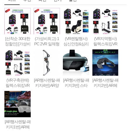
[선착순 30대한
(가성비최고) 1
(VR렌탈행사)
(VR지역행사)
정할인] [가성비
PC 2VR 일체형
심신안정&심리
릴렉스워킹VR
형] 1PC + 2VR
행사부스 세트
치료&휴식 VR
세트-Relax Walk
VR체험부스 구
(1부스-2인 따로
세트 패키지
ing VR SET
축&판매(48인
게임진행)
치형)
(VR구축판매)
[AR행사렌탈-패
[AR행사렌탈-패
[AR행사렌탈-패
릴렉스워킹VR
키지4번] AR양
키지3번] 스타
키지2번] AR헤
세트-Relax Walk
궁게임 또는 슈
워즈 제다이 챌
드셋 + 스마트
ing VR SET (선
팅건 + 스마트
린지 AR풀세트
폰 + 컨트롤러 +
착순 100대 / 20
폰 + AR콘텐츠
(제다이검 + 센
AR콘텐츠세팅
19년 10월까지
세팅
서 + AR헤드셋
한정 할인판매)
+ 스마트폰) + A
R콘텐츠세팅
[AR행사렌탈-패
키지1번] AR헤