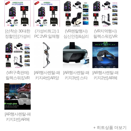
[선착순 30대한
(가성비최고) 1
(VR렌탈행사)
(VR지역행사)
정할인] [가성비
PC 2VR 일체형
심신안정&심리
릴렉스워킹VR
형] 1PC + 2VR
행사부스 세트
치료&휴식 VR
세트-Relax Walk
VR체험부스 구
(1부스-2인 따로
세트 패키지
ing VR SET
축&판매(48인
게임진행)
치형)
(VR구축판매)
[AR행사렌탈-패
[AR행사렌탈-패
[AR행사렌탈-패
릴렉스워킹VR
키지4번] AR양
키지3번] 스타
키지2번] AR헤
세트-Relax Walk
궁게임 또는 슈
워즈 제다이 챌
드셋 + 스마트
ing VR SET (선
팅건 + 스마트
린지 AR풀세트
폰 + 컨트롤러 +
착순 100대 / 20
폰 + AR콘텐츠
(제다이검 + 센
AR콘텐츠세팅
19년 10월까지
세팅
서 + AR헤드셋
한정 할인판매)
+ 스마트폰) + A
R콘텐츠세팅
[AR행사렌탈-패
키지1번] AR헤
드셋 + 스마트
+ 히트상품 더보기
폰 + AR콘텐츠