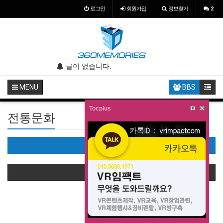
로그인
회원
가입
정보찾기
2
.
글이 없습니다.
글이 없습니다.
MENU
BBS
Tocplus
전통문화
전통문화(0)
상품정렬