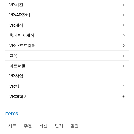
VR사진
VR/AR장비
VR제작
홈페이지제작
VR소프트웨어
교육
파트너몰
VR창업
VR방
VR체험존
Items
히트
추천
최신
인기
할인