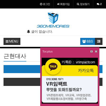
로그인
회원
가입
정보찾기
2
.
글이 없습니다.
글이 없습니다.
MENU
BBS
Tocplus
근현대사
근현대사(0)
상품정렬