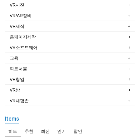
VR사진
VR/AR장비
VR제작
홈페이지제작
VR소프트웨어
교육
파트너몰
VR창업
VR방
VR체험존
Items
히트
추천
최신
인기
할인