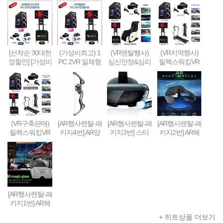
[선착순 30대한
(가성비최고) 1
(VR렌탈행사)
(VR지역행사)
정할인] [가성비
PC 2VR 일체형
심신안정&심리
릴렉스워킹VR
형] 1PC + 2VR
행사부스 세트
치료&휴식 VR
세트-Relax Walk
VR체험부스 구
(1부스-2인 따로
세트 패키지
ing VR SET
축&판매(48인
게임진행)
치형)
(VR구축판매)
[AR행사렌탈-패
[AR행사렌탈-패
[AR행사렌탈-패
릴렉스워킹VR
키지4번] AR양
키지3번] 스타
키지2번] AR헤
세트-Relax Walk
궁게임 또는 슈
워즈 제다이 챌
드셋 + 스마트
ing VR SET (선
팅건 + 스마트
린지 AR풀세트
폰 + 컨트롤러 +
착순 100대 / 20
폰 + AR콘텐츠
(제다이검 + 센
AR콘텐츠세팅
19년 10월까지
세팅
서 + AR헤드셋
한정 할인판매)
+ 스마트폰) + A
R콘텐츠세팅
[AR행사렌탈-패
키지1번] AR헤
드셋 + 스마트
+ 히트상품 더보기
폰 + AR콘텐츠