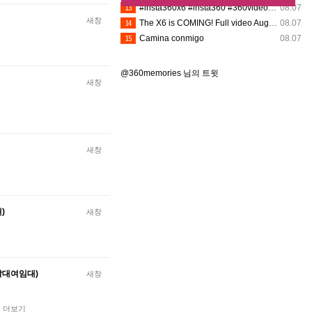
13
#insta360x6 #insta360 #360video #360camera
08.07
새창
14
The X6 is COMING! Full video August 12th @insta360 @insta360_usa
08.07
15
Camina conmigo
08.07
@360memories 님의 트윗
새창
새창
)
새창
렌탈대여임대)
새창
…
더보기