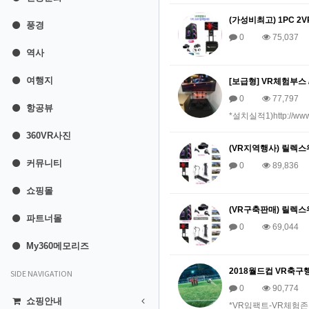
(가성비최고) 1PC 
풍경
0
75,037
역사
여행지
[보급형] VR체험부스 /
0
77,797
항공뷰
*설치실적1)http://www.
360VR사진
(VR지역행사) 릴렉스워킹
커뮤니티
0
89,836
쇼핑몰
(VR구축판매) 릴렉스워킹
파트너몰
0
69,044
My360메모리즈
2018월드컵 VR축구
SIDE NAVIGATION
0
90,774
쇼핑안내
*VR임팩트-VR체험존