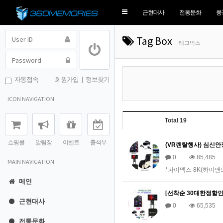
Toggle
근현대사
전통문화
풍
navigation
Tag Box
태그박스
자동접속
회원가입
|
정보찾기
ICON NAVIGATION
Total 19
쇼핑몰
알림장
이벤트
출석부
(VR렌탈행사) 심신
0
85,485
MAIN NAVIGATION
*파이맥스 8K(하이앤
메인
[선착순 30대한정할인]
근현대사
0
65,535
전통문화