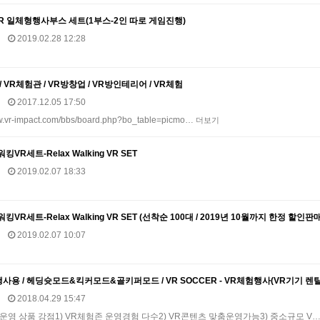
2VR 일체형행사부스 세트(1부스-2인 따로 게임진행)
2019.02.28 12:28
 VR체험관 / VR방창업 / VR방인테리어 / VR체험
2017.12.05 17:50
vr-impact.com/bbs/board.php?bo_table=picmo…
더보기
VR세트-Relax Walking VR SET
2019.02.07 18:33
VR세트-Relax Walking VR SET (선착순 100대 / 2019년 10월까지 한정 할인판매
2019.02.07 10:07
행사용 / 헤딩슛모드&킥커모드&골키퍼모드 / VR SOCCER - VR체험행사(VR기기 
2018.04.29 15:47
운영 상품 강점1) VR체험존 운영경험 다수2) VR콘텐츠 맞춤운영가능3) 중소규모 V