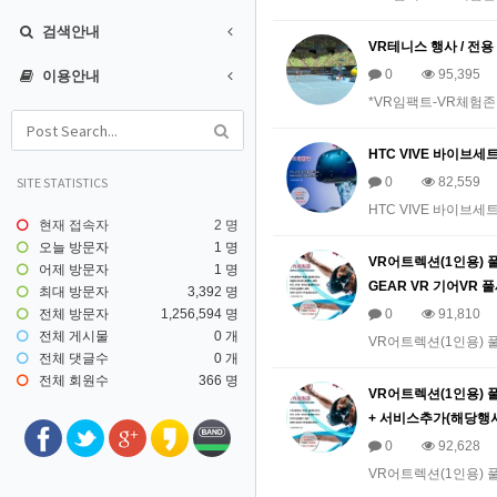
검색안내
VR테니스 행사 / 전용
0
95,395
이용안내
*VR임팩트-VR체험존
HTC VIVE 바이브세
SITE STATISTICS
0
82,559
HTC VIVE 바이브세트
현재 접속자
2 명
오늘 방문자
1 명
VR어트렉션(1인용) 풀세
어제 방문자
1 명
GEAR VR 기어VR 
최대 방문자
3,392 명
전체 방문자
1,256,594 명
0
91,810
전체 게시물
0 개
VR어트렉션(1인용) 풀세
전체 댓글수
0 개
전체 회원수
366 명
VR어트렉션(1인용) 풀세
+ 서비스추가(해당행사
0
92,628
VR어트렉션(1인용) 풀세