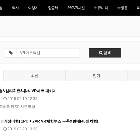
경
역사
여행지
항공뷰
360VR사진
커뮤니티
쇼핑몰
검색
최신
인기
안정&심리치료&휴식 VR세트 패키지
2019.02.19 12:35
드급 패키지) 시연영상
 [가성비형] 1PC + 2VR VR체험부스 구축&판매(48인치형)
2019.02.28 13:28