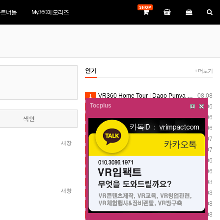
SHOP
파트너몰
My360메모리즈
인기
+ 더보기
1
VR360 Home Tour | Dago Punya Hidden Gem Baru! Keliling Smart Valley Dago Cek Progress Terbaru Part 2
08.08
Tocplus
2
宜花DOC【VR360數位走讀】新城老街
08.06
3
[EN]【360°VR】Hodosan Shrine VR360 Walk | Chichibu Three Shrines Part 1
08.06
색인
4
Inside the World’s Tallest Indoor Waterfall | Jewel Changi Rain Vortex | 8K VR360
08.06
5
जय शंभू #shortsverity​ #verityminecraft​ #veritymod​ #360​ #360video​ #VR​ #vr360​ #360vr​ #vrvideo​
08.07
새창
6
08.07
7
URS Mubarak coming son#verity #verityminecraft #veritymod #360video #VR #vr360 #vrvideo #growyoutube
08.06
8
Teriak-teriak dikejar Alien
08.06
9
#360degree#video#manalitrip
08.08
새창
10
One Night! Two Events! Two Vibes! Flashback Friday
08.08
11
360-degree equirectangular video#360VR #VirtualReality #ImmersiveExperience #VRWorld #FutureTech
08.08
12
4 Channel Dash Cam 360° Car Video Recorder Black Box with Night Vision 24/7 Parking Monitor G-Senso
08.08