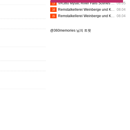
13
VR360 Mystic River Falls Scenes 8K (8-1-2026) - Silver Dollar City (Insta360 X5)
08.05
14
Remstalkellerei Weinberge und Kelter VR360
08.04
15
Remstalkellerei Weinberge und Kelter VR360
08.04
@360memories 님의 트윗