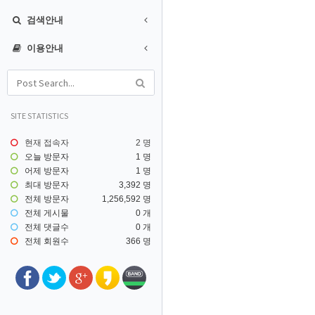
검색안내
이용안내
SITE STATISTICS
현재 접속자
2 명
오늘 방문자
1 명
어제 방문자
1 명
최대 방문자
3,392 명
전체 방문자
1,256,592 명
전체 게시물
0 개
전체 댓글수
0 개
전체 회원수
366 명