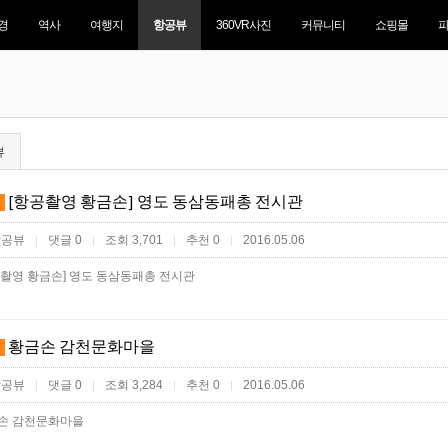
경
역사
여행지
항공뷰
360VR사진
커뮤니티
쇼핑몰
뷰
[항공촬영 황금손] 영도 동삼동패총 전시관
항공뷰
댓글 0
조회 3,701
추천 0
2016.05.06
|
|
|
|
공촬영 황금손] 영도 동삼동패총 전시관
황금손 감천문화마을
항공뷰
댓글 0
조회 3,284
추천 0
2016.05.06
|
|
|
|
손 감천문화마을