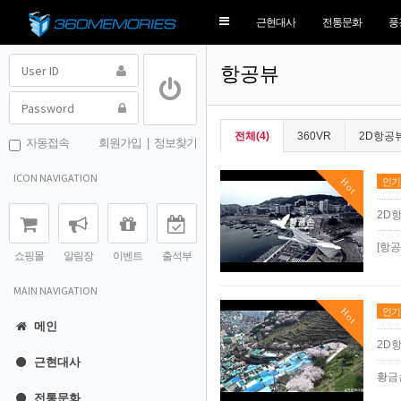
Toggle
근현대사
전통문화
풍
navigation
항공뷰
전체(4)
360VR
2D항공
자동접속
회원가입
|
정보찾기
ICON NAVIGATION
Hot
인기
2D
[항
쇼핑몰
알림장
이벤트
출석부
MAIN NAVIGATION
Hot
인기
메인
2D
근현대사
황금
전통문화