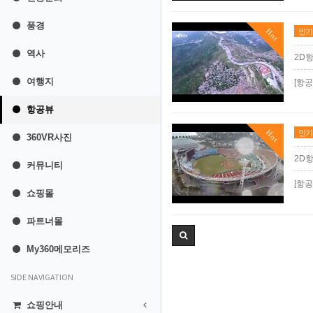
풍경
Hot
인기
역사
2D
여행지
[항
항공뷰
Hot
인기
360VR사진
2D
커뮤니티
[항
쇼핑몰
파트너몰
My360메모리즈
SIDE NAVIGATION
쇼핑안내