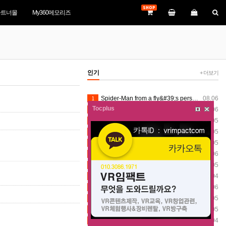
SHOP
파트너몰
My360메모리즈
인기
+ 더보기
1
Spider-Man from a fly&#39;s perspective VR360
08.06
Tocplus
2
Spider-Man from a fly&#39;s perspective VR360
08.06
3
VR360 Stately Stroll after the drone show 8K (8-1-2026) - Silver Dollar City (Insta360 X5)
08.05
4
VR360 Mystic River Falls Scenes 8K (8-1-2026) - Silver Dollar City (Insta360 X5)
08.05
5
VR360 Stately Stroll after the drone show 8K (8-1-2026) - Silver Dollar City (Insta360 X5)
08.05
6
Spider-Man from a fly&#39;s perspective VR360
08.06
7
VR360 Stately Stroll after the drone show 8K (8-1-2026) - Silver Dollar City (Insta360 X5)
08.05
8
[VR360] 2026 一宮町納涼花火大会 総集編
08.04
9
Spider-Man from a fly&#39;s perspective VR360
08.06
10
VR360 Mystic River Falls Scenes 8K (8-1-2026) - Silver Dollar City (Insta360 X5)
08.05
11
VR360 Stately Stroll after the drone show 8K (8-1-2026) - Silver Dollar City (Insta360 X5)
08.05
12
[VR360] 2026 一宮町納涼花火大会 総集編
08.04