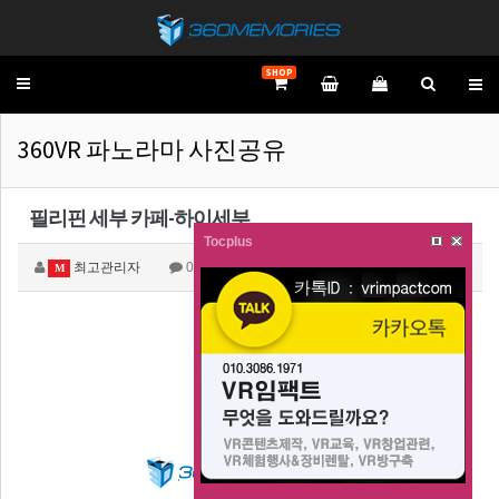
SHOP
Toggle
navigation
360VR 파노라마 사진공유
필리핀 세부 카페-하이세부
Tocplus
최고관리자
0
8,462
M