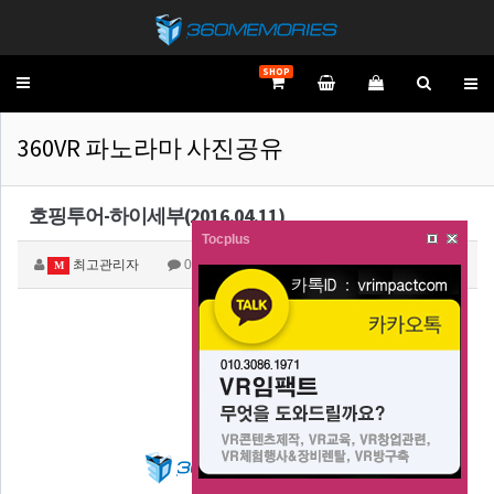
SHOP
Toggle
navigation
360VR 파노라마 사진공유
호핑투어-하이세부(2016.04.11)
Tocplus
최고관리자
0
8,607
M