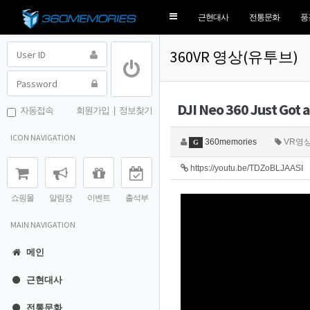
Toggle
근현대사
전통문화
풍
navigation
360VR 영상(유투브)
DJI Neo 360 Just Got
자동접속
회원가입
|
정보찾기
ICON NAVIGATION
360memories
VR영
G
https://youtu.be/TDZoBLJAASI
쇼핑몰
알림장
이벤트
출석부
MAIN NAVIGATION
메인
근현대사
전통문화