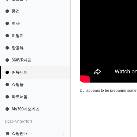
풍경
역사
여행지
항공뷰
360VR사진
커뮤니티
쇼핑몰
DJI appears to be preparing someth
파트너몰
My360메모리즈
SIDE NAVIGATION
쇼핑안내