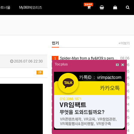
SHOP
파트너몰
My360메모리즈
인기
+ 더보기
1
Spider-Man from a fly&#39;s perspective VR360
08.06
2026.07.06 22:30
Tocplus
2
Spider-Man from a fly&#39;s perspective VR360
08.06
3
VR360 Stately Stroll after the drone show 8K (8-1-2026) - Silver Dollar City (Insta360 X5)
08.05
29
4
VR360 Mystic River Falls Scenes 8K (8-1-2026) - Silver Dollar City (Insta360 X5)
08.05
5
VR360 Stately Stroll after the drone show 8K (8-1-2026) - Silver Dollar City (Insta360 X5)
08.05
6
Spider-Man from a fly&#39;s perspective VR360
08.06
7
VR360 Stately Stroll after the drone show 8K (8-1-2026) - Silver Dollar City (Insta360 X5)
08.05
8
[VR360] 2026 一宮町納涼花火大会 総集編
08.04
9
Spider-Man from a fly&#39;s perspective VR360
08.06
10
VR360 Mystic River Falls Scenes 8K (8-1-2026) - Silver Dollar City (Insta360 X5)
08.05
11
VR360 Stately Stroll after the drone show 8K (8-1-2026) - Silver Dollar City (Insta360 X5)
08.05
12
[VR360] 2026 一宮町納涼花火大会 総集編
08.04