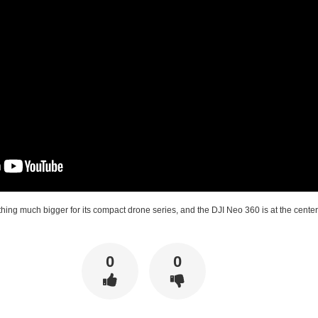
ing much bigger for its compact drone series, and the DJI Neo 360 is at the center o
0
0