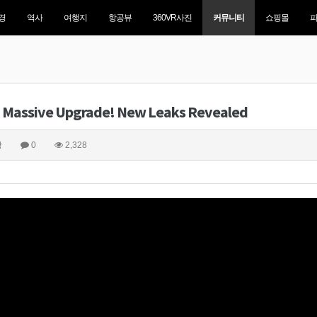
경
역사
여행지
항공뷰
360VR사진
커뮤니티
쇼핑몰
 a Massive Upgrade! New Leaks Revealed
상
0
2,328