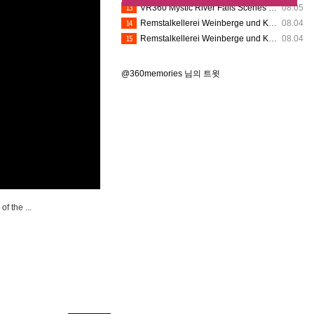
13
VR360 Mystic River Falls Scenes 8K (8-1-2026) - Silver Dollar City (Insta360 X5)
08.05
14
Remstalkellerei Weinberge und Kelter VR360
08.04
15
Remstalkellerei Weinberge und Kelter VR360
08.04
@360memories 님의 트윗
f the ...