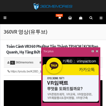
SHOP
Toggle
navigation
360VR 영상(유투브)
Toàn Cảnh VR360 Phường Tân Thành TP.HCM | KCN Bao
Quanh, Hạ Tầng Bứt P…
Tocplus
360memories
0
2,137
G
https://youtu.be/K2BD_ljAyiE
50