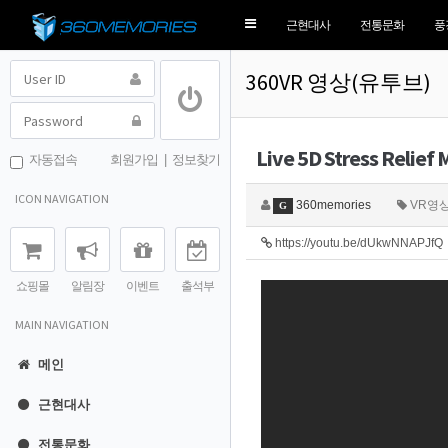
Toggle
근현대사
전통문화
풍
navigation
360VR 영상(유투브)
Live 5D Stress Relief 
자동접속
회원가입
|
정보찾기
ICON NAVIGATION
360memories
VR영
G
https://youtu.be/dUkwNNAPJfQ
쇼핑몰
알림장
이벤트
출석부
MAIN NAVIGATION
메인
근현대사
전통문화