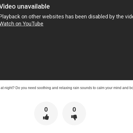
p at night? Do you need soothing and relaxing rain sounds to calm your mind and b
0
0