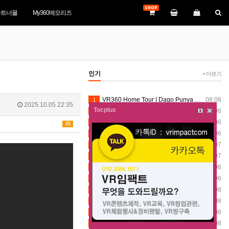
SHOP
파트너몰
My360메모리즈
인기
+ 더보기
1
VR360 Home Tour | Dago Punya Hidden Gem Baru! Keliling Smart Valley Dago Cek Progress Terbaru Part 2
08.08
2025.10.05 22:35
Tocplus
2
宜花DOC【VR360數位走讀】新城老街
08.06
3
[EN]【360°VR】Hodosan Shrine VR360 Walk | Chichibu Three Shrines Part 1
08.06
25
4
Inside the World’s Tallest Indoor Waterfall | Jewel Changi Rain Vortex | 8K VR360
08.06
5
जय शंभू #shortsverity​ #verityminecraft​ #veritymod​ #360​ #360video​ #VR​ #vr360​ #360vr​ #vrvideo​
08.07
6
08.07
7
URS Mubarak coming son#verity #verityminecraft #veritymod #360video #VR #vr360 #vrvideo #growyoutube
08.06
8
Teriak-teriak dikejar Alien
08.06
9
#360degree#video#manalitrip
08.08
10
One Night! Two Events! Two Vibes! Flashback Friday
08.08
11
360-degree equirectangular video#360VR #VirtualReality #ImmersiveExperience #VRWorld #FutureTech
08.08
12
4 Channel Dash Cam 360° Car Video Recorder Black Box with Night Vision 24/7 Parking Monitor G-Senso
08.08