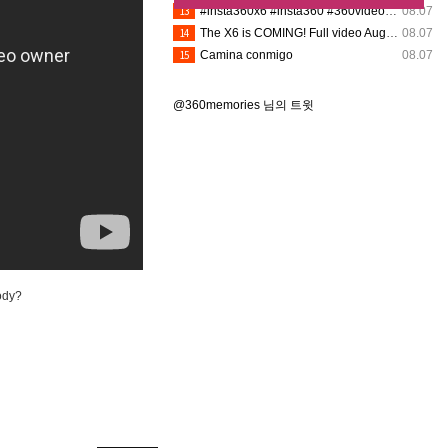
13
#insta360x6 #insta360 #360video #360camera
08.07
14
The X6 is COMING! Full video August 12th @insta360 @insta360_usa
08.07
15
Camina conmigo
08.07
@360memories 님의 트윗
ody?