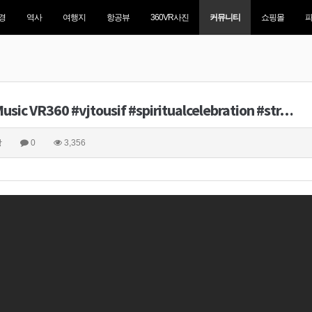
경
역사
여행지
항공뷰
360VR사진
커뮤니티
쇼핑몰
Music VR360 #vjtousif #spiritualcelebration #str…
상
0
3,356