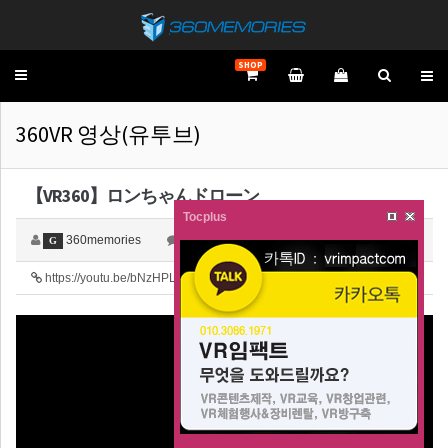
SHOP
Toggle
navigation
360VR 영상(유투브)
【VR360】ロンちゃんドローン
Tocplus
360memories
0
2,831
G
https://youtu.be/bNzHPLgKbpA
49