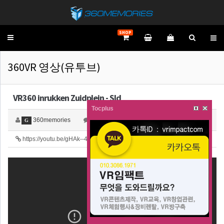
SHOP
Toggle
navigation
360VR 영상(유투브)
VR360 inrukken Zuidplein - Sld
Tocplus
360memories
0
4,313
G
https://youtu.be/gHAk--4swTE
42