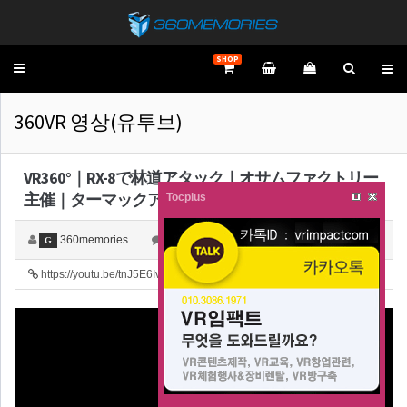
SHOP
Toggle
navigation
360VR 영상(유투브)
VR360°｜RX-8で林道アタック｜オサムファクトリー
主催｜ターマックアタック競技会 in 宇治田原
Tocplus
360memories
0
3,610
G
https://youtu.be/tnJ5E6IvNYw
62