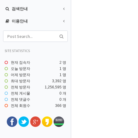
검색안내
이용안내
SITE STATISTICS
현재 접속자
2 명
오늘 방문자
1 명
어제 방문자
1 명
최대 방문자
3,392 명
전체 방문자
1,256,595 명
전체 게시물
0 개
전체 댓글수
0 개
전체 회원수
366 명