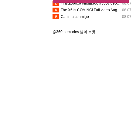
13
#insta360x6 #insta360 #360video #360camera
08.07
14
The X6 is COMING! Full video August 12th @insta360 @insta360_usa
08.07
15
Camina conmigo
08.07
@360memories 님의 트윗