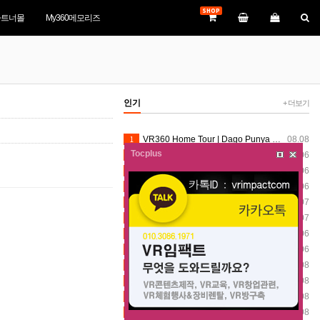
SHOP
파트너몰
My360메모리즈
인기
+ 더보기
1
VR360 Home Tour | Dago Punya Hidden Gem Baru! Keliling Smart Valley Dago Cek Progress Terbaru Part 2
08.08
Tocplus
2
宜花DOC【VR360數位走讀】新城老街
08.06
3
[EN]【360°VR】Hodosan Shrine VR360 Walk | Chichibu Three Shrines Part 1
08.06
4
Inside the World’s Tallest Indoor Waterfall | Jewel Changi Rain Vortex | 8K VR360
08.06
5
जय शंभू #shortsverity​ #verityminecraft​ #veritymod​ #360​ #360video​ #VR​ #vr360​ #360vr​ #vrvideo​
08.07
6
08.07
7
URS Mubarak coming son#verity #verityminecraft #veritymod #360video #VR #vr360 #vrvideo #growyoutube
08.06
8
Teriak-teriak dikejar Alien
08.06
9
#360degree#video#manalitrip
08.08
10
One Night! Two Events! Two Vibes! Flashback Friday
08.08
11
360-degree equirectangular video#360VR #VirtualReality #ImmersiveExperience #VRWorld #FutureTech
08.08
12
4 Channel Dash Cam 360° Car Video Recorder Black Box with Night Vision 24/7 Parking Monitor G-Senso
08.08