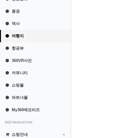
풍경
역사
여행지
항공뷰
360VR사진
커뮤니티
쇼핑몰
파트너몰
My360메모리즈
SIDE NAVIGATION
쇼핑안내