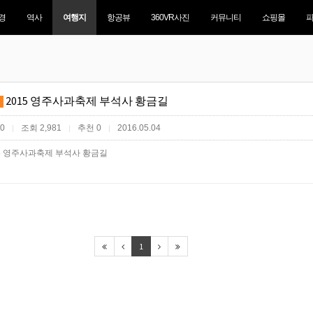
경
역사
여행지
항공뷰
360VR사진
커뮤니티
쇼핑몰
2015 영주사과축제 부석사 황금길
 0
조회 2,981
추천 0
2016.05.04
|
|
|
15 영주사과축제 부석사 황금길
1