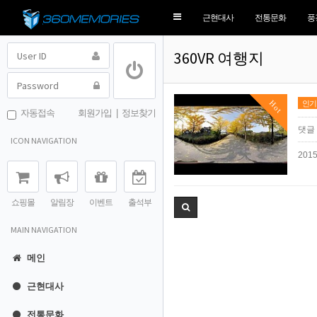
Toggle
근현대사
전통문화
풍
navigation
360VR 여행지
Hot
인기
자동접속
회원가입
|
정보찾기
댓글
ICON NAVIGATION
20
쇼핑몰
알림장
이벤트
출석부
MAIN NAVIGATION
메인
근현대사
전통문화