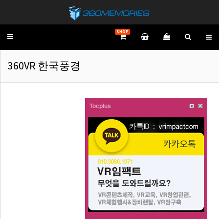
SHOP
Toggle
navigation
360VR 한국풍경
Tocplus