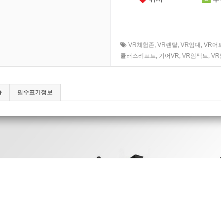
VR체험존
,
VR렌탈
,
VR임대
,
VR어
큘러스리프트
,
기어VR
,
VR임팩트
,
V
품
필수표기정보