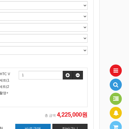
HTC V
풀세트(1
풀세트(2
상촬영+
4,225,000원
총 금액
천