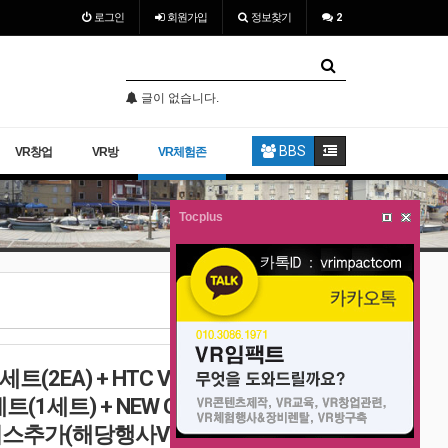
로그인
회원
가입
정보찾기
2
글이 없습니다.
글이 없습니다.
BBS
VR창업
VR방
VR체험존
Tocplus
VR임팩트
홈 >
VR체험존(13)
트(2EA) + HTC VIVE 바이브풀
세트(1세트) + NEW GEAR VR 기어
 서비스추가(해당행사VR영상촬영+