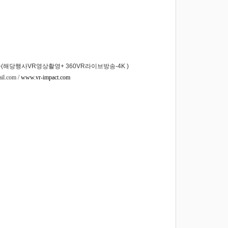
비스추가(해당행사VR영상촬영+ 360VR라이브방송-4K )
il.com /
www.vr-impact.com