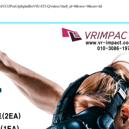
nnel/UCOPruGfp8qdmBreV6UAT5-Q/videos?shelf_id=0&view=0&sort=dd