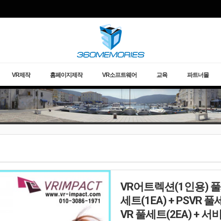
글이 없습니다.
VR제작
홈페이지제작
VR소프트웨어
교육
파트너몰
VR어트렉션(1인용) 풀세
세트(1EA) + PSVR 풀
VR 풀세트(2EA) +