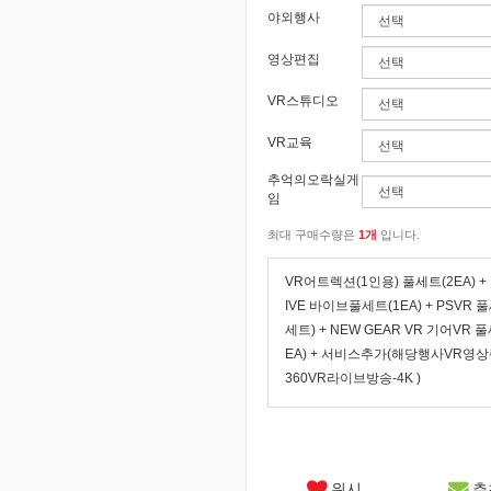
야외행사
영상편집
VR스튜디오
VR교육
추억의오락실게
임
최대 구매수량은
1개
입니다.
VR어트렉션(1인용) 풀세트(2EA) + 
IVE 바이브풀세트(1EA) + PSVR 
세트) + NEW GEAR VR 기어VR 
EA) + 서비스추가(해당행사VR영
360VR라이브방송-4K )
위시
추