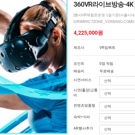
360VR라이브방송-4K 
[행사VR체험존운영-1일기준(서울시내행사
(VRIMPACTZONE_V2RBANG.COM03)
4,225,000원
제조사
VR임팩트
포인트
0점 적립
배송비
무료배송
시연서비스
시연(출장)교통
비
컨텐츠맞춤형
숙박+식비
AR행사추가