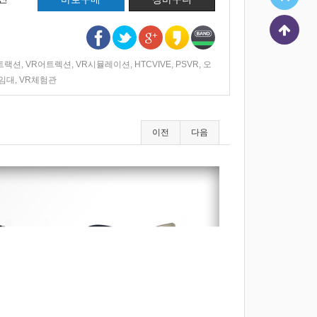
트랙션
,
VR어트렉션
,
VR시뮬레이션
,
HTCVIVE
,
PSVR
,
오
R임대
,
VR체험관
이전
다음