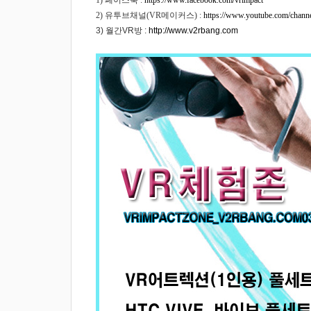
1) 페이스북 :
https://www.facebook.com/vrimpact
2) 유투브채널(VR메이커스) :
https://www.youtube.com/cha
3) 월간VR방 :
http://www.v2rbang.com