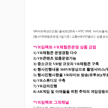
VR어트렉션(1인용) 풀세트(2EA) + HTC VIVE 바이브풀세
[행사VR체험존운영-1일기준 | 교통비&VAT별도] / 상품코드(VR
*VR임팩트-VR체험존운영 상품 강점
1) VR체험존 운영경험 다수
2) VR콘텐츠 맞춤운영가능
3) 중소규모 VR방 규모의 VR체험존 구축
4) 행사진행내용 360VR영상으로 촬영서비스(
5)
행사진행사항을 VR라이브 방송(유투브)(무료
6) VR스튜디오 구축
7) VR강의진행
8) AR게임 및 아재들을 위한 추억의 게임장등
*VR임팩트 그외채널