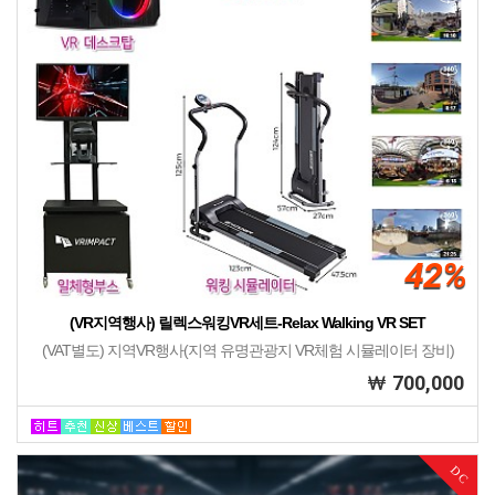
42%
(VR지역행사) 릴렉스워킹VR세트-Relax Walking VR SET
(VAT별도) 지역VR행사(지역 유명관광지 VR체험 시뮬레이터 장비)
700,000
DC