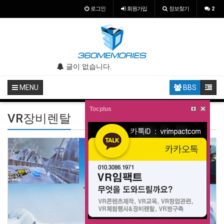
로그인
회원
가입
정보찾기
2
.
글이 없습니다.
글이 없습니다.
MENU
BBS
Tocplus
VR장비렌탈