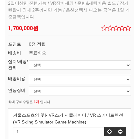
2일이상만 진행가능 / VR장비제외 / 운반&세팅비용 별도 / 장기
렌탈시 최대 2주까지만 가능 / 옵션선택시 나오는 금액은 1일 기
준금액입니다
1,700,000원
포인트
0점 적립
배송비
무료배송
설치/세팅/
관리
배송비용
연동장비
최대 구매수량은
1개
입니다.
겨울스포츠의 꽃!- VR스키 시뮬레이터 / VR 스키어트렉션
(VR Skiing Simulator Game Machine)