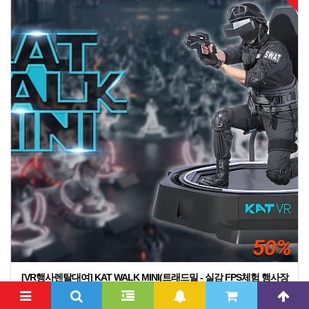
50%
[VR행사렌탈대여] KAT WALK MINI(트래드밀 - 실감 FPS체험 행사장
비(트레드밀) TREAD MILL VR
(2019년 4월30일까지 트래드밀행사 1일가격 50%할인행사중-계약서