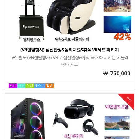
42%
(VR렌탈행사) 심신안정&심리치료&휴식 VR세트 패키지
(VAT별도) VR렌탈행사 / VR로 심신안정&휴식 극대화 시키는 시뮬레
이터 세트
750,000
DC