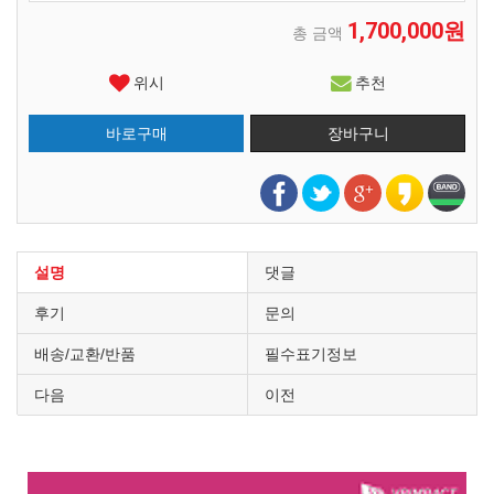
1,700,000원
총 금액
위시
추천
설명
댓글
후기
문의
배송/교환/반품
필수표기정보
다음
이전