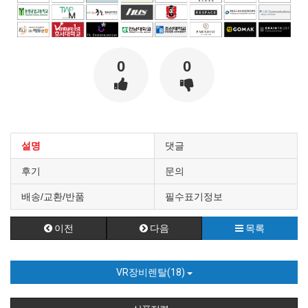
0
0
설명
댓글
후기
문의
배송/교환/반품
필수표기정보
이전
다음
목록
VR장비렌탈(18)