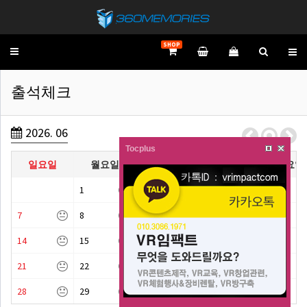
SHOP
Toggle
navigation
출석체크
2026. 06
Tocplus
일요일
월요일
화요일
수요일
목요일
1
2
3
4
7
8
9
10
11
14
15
16
17
18
21
22
23
24
25
28
29
30