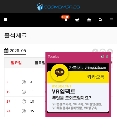
SHOP
Toggle
navigation
출석체크
2026. 05
Tocplus
일요일
월요일
화요일
수요일
목요일
3
4
5
6
7
10
11
12
13
14
17
18
19
20
21
24
25
26
27
28