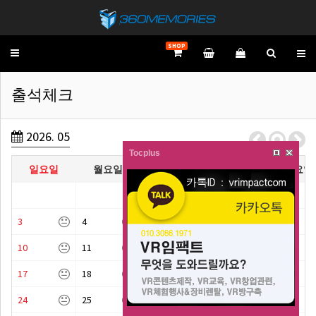
SHOP
Toggle
navigation
출석체크
2026. 05
Tocplus
일요일
월요일
화요일
수요일
목요일
3
4
5
6
7
10
11
12
13
14
17
18
19
20
21
24
25
26
27
28